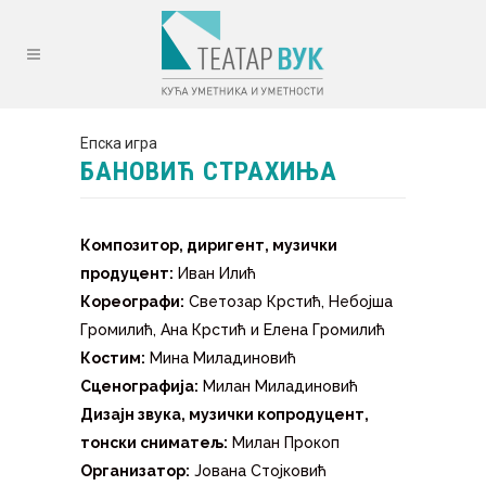
Епска игра
БАНОВИЋ СТРАХИЊА
Композитор, диригент, музички
продуцент:
Иван Илић
Кореографи:
Светозар Крстић, Небојша
Громилић, Ана Крстић и Елена Громилић
Костим:
Мина Миладиновић
Сценографија:
Милан Миладиновић
Дизајн звука, музички копродуцент,
тонски сниматељ:
Милан Прокоп
Организатор:
Јована Стојковић