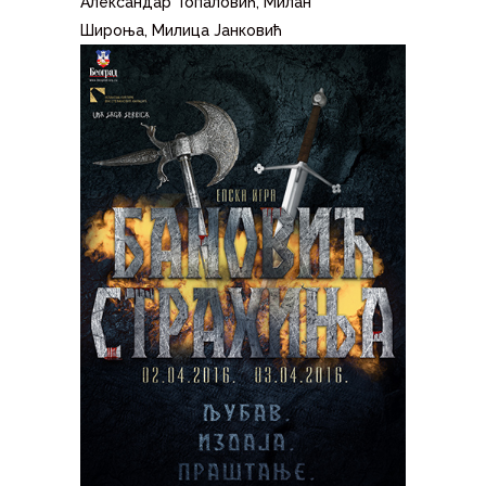
Александар Топаловић, Милан
Широња, Милица Јанковић