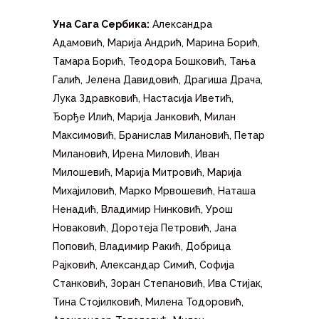
Уна Сага Сербика:
Александра
Адамовић, Марија Андрић, Марина Борић,
Тамара Борић, Теодора Бошковић, Тања
Галић, Јелена Давидовић, Драгиша Драча,
Лука Здравковић, Настасија Иветић,
Ђорђе Илић, Марија Јанковић, Милан
Максимовић, Бранислав Милановић, Петар
Милановић, Ирена Миловић, Иван
Милошевић, Марија Митровић, Марија
Михајиловић, Марко Мрвошевић, Наташа
Ненадић, Владимир Нинковић, Урош
Новаковић, Доротеја Петровић, Јана
Поповић, Владимир Ракић, Добрица
Рајковић, Александар Симић, Софија
Станковић, Зоран Степановић, Ива Стијак,
Тина Стојилковић, Милена Тодоровић,