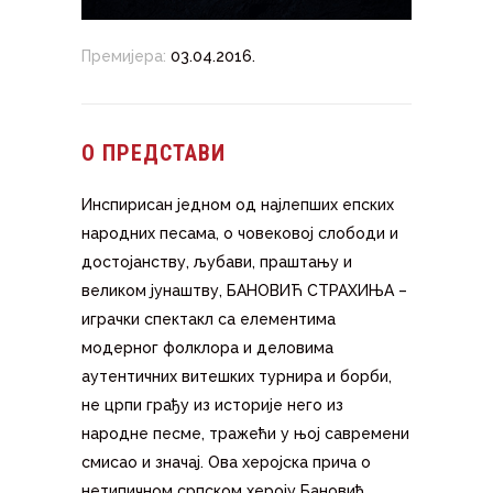
Премијера:
03.04.2016.
О ПРЕДСТАВИ
Инспирисан једном од најлепших епских
народних песама, о човековој слободи и
достојанству, љубави, праштању и
великом јунаштву, БАНОВИЋ СТРАХИЊА –
играчки спектакл са елементима
модерног фолклора и деловима
аутентичних витешких турнира и борби,
не црпи грађу из историје него из
народне песме, тражећи у њој савремени
смисао и значај. Ова херојска прича о
нетипичном српском хероју Бановић