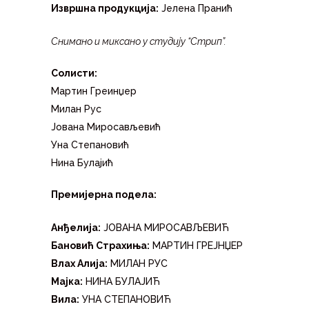
Извршна продукција:
Јелена Пранић
Снимано и миксано у студију “Стрип”.
Солисти:
Мартин Греинџер
Милан Рус
Јована Миросављевић
Уна Степановић
Нина Булајић
Премијерна подела:
Анђелија:
ЈОВАНА МИРОСАВЉЕВИЋ
Бановић Страхиња:
МАРТИН ГРЕЈНЏЕР
Влах Алија:
МИЛАН РУС
Мајка:
НИНА БУЛАЈИЋ
Вила:
УНА СТЕПАНОВИЋ