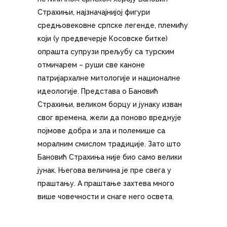
Страхињи, најзначајнијој фигури
средњовековне српске легенде, племићу
који (у предвечерје Косовске битке)
опрашта супрузи прељубу са турским
отмичарем – руши све каноне
патријархалне митологије и националне
идеологије. Представа о Бановић
Страхињи, великом борцу и јунаку изван
свог времена, жели да поново вреднује
појмове добра и зла и полемише са
моралним смислом традиције. Зато што
Бановић Страхиња није био само велики
јунак. Његова величина је пре свега у
праштању. А праштање захтева много
више човечности и снаге него освета.