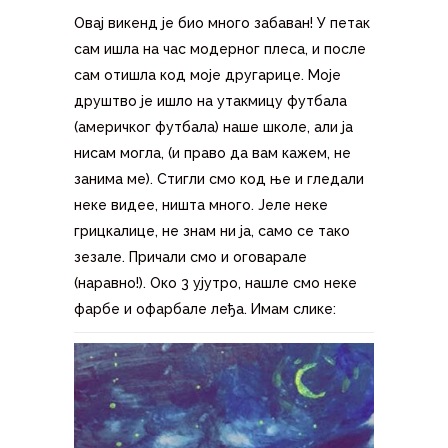
Овај викенд је био много забаван! У петак
сам ишла на час модерног плеса, и после
сам отишла код моје другарице. Моје
друштво је ишло на утакмицу футбала
(америчког футбала) наше школе, али ја
нисам могла, (и право да вам кажем, не
занима ме). Стигли смо код ње и гледали
неке видее, ништа много. Јеле неке
грицкалице, не знам ни ја, само се тако
зезале. Причали смо и оговарале
(наравно!). Око 3 ујутро, нашле смо неке
фарбе и офарбале леђа. Имам слике: