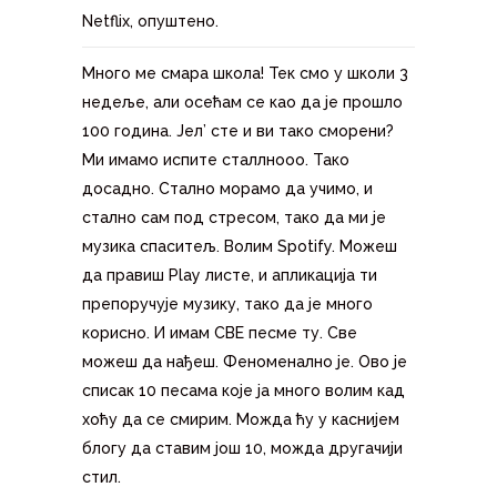
Netflix, опуштено.
Много ме смара школа! Тек смо у школи 3
недеље, али осећам се као да је прошло
100 година. Јел’ сте и ви тако сморени?
Ми имамо испите сталлнооо. Тако
досадно. Стално морамо да учимо, и
стално сам под стресом, тако да ми је
музика спаситељ. Волим Spotify. Можеш
да правиш Play листе, и апликација ти
препоручује музику, тако да је много
корисно. И имам СВЕ песме ту. Све
можеш да нађеш. Феноменално је. Ово је
списак 10 песама које ја много волим кад
хоћу да се смирим. Можда ћу у каснијем
блогу да ставим још 10, можда другачији
стил.