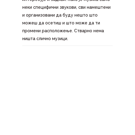
неки специфични звукови, сви намештени
и организовани да буду нешто што
можеш да осетиш и што може да ти
промени расположење. Стварно нема
ништа слично музици.