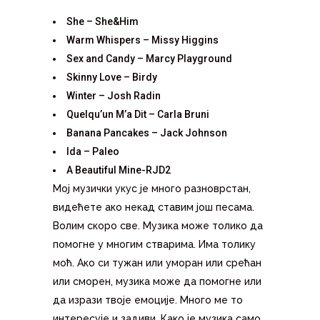
She – She&Him
Warm Whispers – Missy Higgins
Sex and Candy – Marcy Playground
Skinny Love – Birdy
Winter – Josh Radin
Quelqu’un M’a Dit – Carla Bruni
Banana Pancakes – Jack Johnson
Ida – Paleo
A Beautiful Mine-RJD2
Мој музички укус је много разноврстан,
видећете ако некад ставим још песама.
Волим скоро све. Музика може толико да
помогне у многим стварима. Има толику
моћ. Ако си тужан или уморан или срећан
или сморен, музика може да помогне или
да изрази твоје емоције. Много ме то
интересује и задиви. Како је музика само