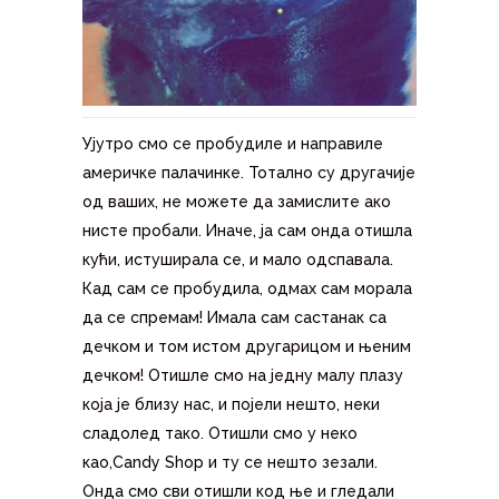
Ујутро смо се пробудиле и направиле
америчке палачинке. Тотално су другачије
од ваших, не можете да замислите ако
нисте пробали. Иначе, ја сам онда отишла
кући, истуширала се, и мало одспавала.
Кад сам се пробудила, одмах сам морала
да се спремам! Имала сам састанак са
дечком и том истом другарицом и њеним
дечком! Отишле смо на једну малу плазу
која је близу нас, и појели нешто, неки
сладолед тако. Отишли смо у неко
као,Candy Shop и ту се нешто зезали.
Онда смо сви отишли код ње и гледали