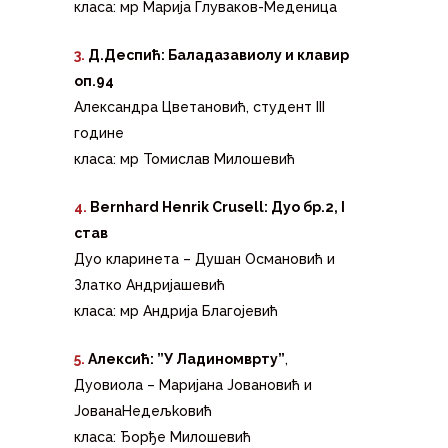
класа: мр Марија Глуваков-Меденица
3.
Д.Деспић: Баладазавиолу и клавир
оп.94
Александра Цветановић, студент III
године
класа: мр Томислав Милошевић
4.
Bernhard Henrik Crusell: Дуо бр.2,
I
став
Дуо кларинета – Душан Османовић и
Златко Андријашевић
класа: мр Андрија Благојевић
5.
Алексић: ”У Ладиномврту”
,
Дуовиола – Маријана Јовановић и
ЈованаНедељkовић
класа: Ђорђe Милошевић