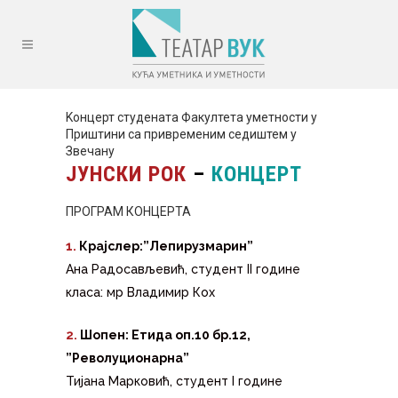
Kонцерт студената Факултета уметности у
Приштини са привременим седиштем у
Звечану
ЈУНСКИ РОК
–
КОНЦЕРТ
ПРОГРАМ КОНЦЕРТА
1.
Крајслер:”Лепирузмарин”
Ана Радосављевић, студент II године
класа: мр Владимир Кох
2.
Шопен: Етида оп.10 бр.12,
”Револуционарна”
Тијана Марковић, студент I године