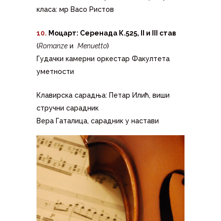
класа: мр Васо Ристов
10.
Моцарт: Серенада К.525, II и III став
(
Romanze
и
Menuetto
)
Гудачки камерни оркестар Факултета
уметности
Клавирска сарадња: Петар Илић, виши
стручни сарадник
Вера Гаталица, сарадник у настави