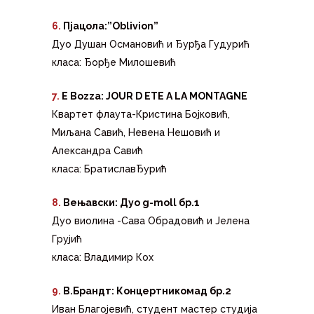
6.
Пјацола:”Oblivion”
Дуо Душан Османовић и Ђурђа Гудурић
класа: Ђорђе Милошевић
7.
E Bozza: JOUR D ETE A LA MONTAGNE
Квартет флаута-Кристина Бојковић,
Миљана Савић, Невена Нешовић и
Александра Савић
класа: БратислaвЂурић
8.
Вењавски: Дуо g-moll бр.1
Дуо виолина -Сава Обрадовић и Јелена
Грујић
класа: Владимир Кох
9.
В.Брандт: Концертникомад бр.2
Иван Благојевић, студент мастер студија