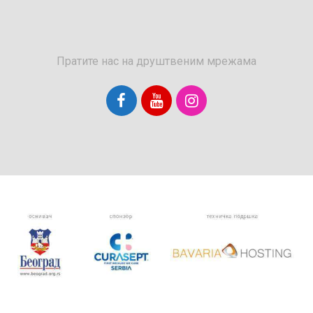
Пратите нас на друштвеним мрежама