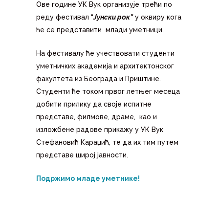
Ове године УК Вук организује трећи по
реду фестивал “
Јунски рок”
у оквиру кога
ће се представити млади уметници.
На фестивалу ће учествовати студенти
уметничких академија и архитектонског
факултета из Београда и Приштине.
Студенти ће током првог летњег месеца
добити прилику да своје испитне
представе, филмове, драме, као и
изложбене радове прикажу у УК Вук
Стефановић Караџић, те да их тим путем
представе широј јавности.
Подржимо младе уметнике!