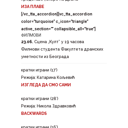
ИЗА ПЛАВЕ
[/vc_tta_accordion][vc_tta_accordion
color=”turquoise” c_icon=”triangle”
active_section=”” collapsible_all=”true”]
ФИЛМОВИ
23.06.
Сцена „Култ” у 19 часова
Филмови студента Факултета драмских
уметности из Београда
кратки играни (17′)
Режија: Катарина Кољевић
ИЗГЛЕДА ДА СМО САМИ
кратки играни (28′)
Режија: Никола Здравковић
BACKWARDS
кратки играни (16′)