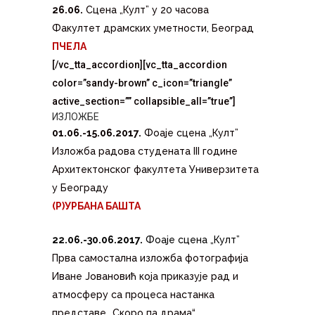
26.06.
Сцена „Култ” у 20 часова
Факултет драмских уметности, Београд
ПЧЕЛА
[/vc_tta_accordion][vc_tta_accordion
color=”sandy-brown” c_icon=”triangle”
active_section=”” collapsible_all=”true”]
ИЗЛОЖБЕ
01.06.-15.06.2017.
Фоаје сцена „Култ”
Изложба радова студената III године
Архитектонског факултета Универзитета
у Београду
(Р)УРБАНА БАШТА
22.06.-30.06.2017.
Фоаје сцена „Култ”
Прва самостална изложба фотографија
Иване Јовановић која приказује рад и
атмосферу са процеса настанка
представе „Скоро па драма“