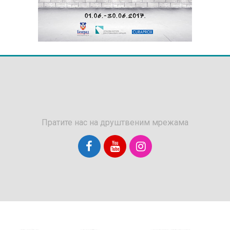
Пратите нас на друштвеним мрежама