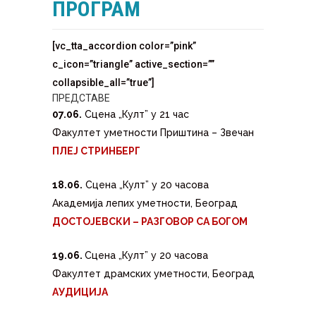
ПРОГРАМ
[vc_tta_accordion color=”pink”
c_icon=”triangle” active_section=””
collapsible_all=”true”]
ПРЕДСТАВЕ
07.06.
Сцена „Култ” у 21 час
Факултет уметности Приштина – Звечан
ПЛЕЈ СТРИНБЕРГ
18.06.
Сцена „Култ” у 20 часова
Академија лепих уметности, Београд
ДОСТОЈЕВСКИ – РАЗГОВОР СА БОГОМ
19.06.
Сцена „Култ” у 20 часова
Факултет драмских уметности, Београд
АУДИЦИЈА