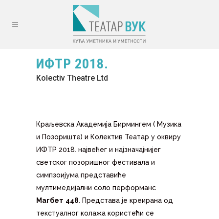
ИФТР 2018.
Kolectiv Theatre Ltd
Краљевска Академија Бирмингем ( Музика
и Позориште) и Колектив Театар у оквиру
ИФТР 2018. највећег и најзначајнијег
светског позоришног фестивала и
симпзоијума представиће
мултимедијални соло перформанс
Магбет
448
. Представа је креирана од
текстуалног колажа користећи се