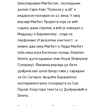
Шекспировим Магбетом , последњим
делом Саре Кејн ”Психоза у 4.48” и
индијском поезијом из 12. века. У овој
верзији Магбет Пројекта који се већ
годину дана спрема, а већ је изведен у
Мадриду и Бирмингему , спаја се
перфоманс И визуелна уметност , и
имамо два лика Магбет и Лејди Магбет
(оба лика игра Енглески глумац Stephen
Simms дугогодишњи члан Royal Shakspear
Company). Финална верзија це бити
урађена као цела представа у сарадњи
са Ос Сатирос (водеће Беразилско
експериментално позориште из Сао
Паула). Коаутори текста су Дунђеровић и
Simms.