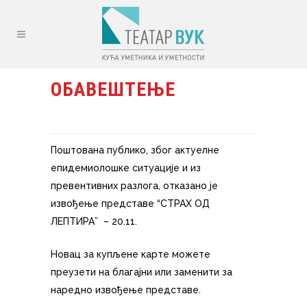
ОБАВЕШТЕЊЕ
Поштована публико, због актуелне
епидемиолошке ситуације и из
превентивних разлога, отказано је
извођење представе “СТРАХ ОД
ЛЕПТИРА” – 20.11.
Новац за купљене карте можете
преузети на благајни или заменити за
наредно извођење представе.