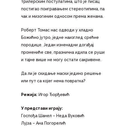
трилерским постулатима, што је писац
постигао поигравањем стереотипима, па
чак и мизогиним односом према женама.
Роберт Томас нас одводи у хладно
Божићно јутро, једне наизглед срећне
породице. Један изненадни догађај
промениће све, празнична идила се руши
и тајне више не могу остати сакривене.
Да ли је скидање маски једино решење
или пут са којег нема повратка?
Режија:
Игор Ђорђевић
У представи играју:
Госпођа Шанел – Неда Вуковић
Лујза – Ана Погорелић