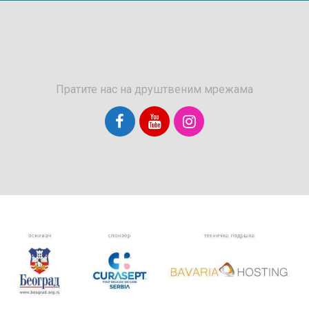
Пратите нас на друштвеним мрежама