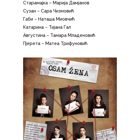
Старамајка – Марија Дамјанов
Сузан – Сара Чизмовић
Габи – Наташа Миовчић
Катарина – Тијана Гал
Августина – Тамара Младеновић
Пјерета – Матеа Трифуновић