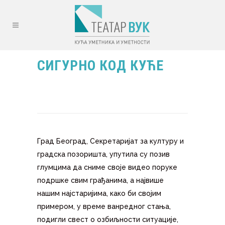
СИГУРНО КОД КУЋЕ
Град Београд, Секретаријат за културу и
градска позоришта, упутила су позив
глумцима да сниме своје видео поруке
подршке свим грађанима, а највише
нашим најстаријима, како би својим
примером, у време ванредног стања,
подигли свест о озбиљности ситуације,