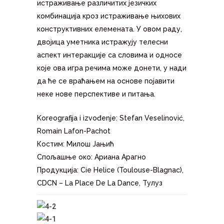
истраживање различитих језичких
комбинација кроз истраживање њихових
конструктивних елемената. У овом раду,
двојица уметника истражују телесни
аспект интеракције са словима и односе
које ова игра речима може донети, у нади
да ће се враћањем на основе појавити
неке нове перспективе и питања.
Koreografija i izvođenje: Stefan Veselinović,
Romain Lafon-Pachot
Костим: Милош Јањић
Спољашње око: Ариана Арагно
Продукција: Cie Helice (Toulouse-Blagnac),
CDCN – La Place De La Dance, Тулуз