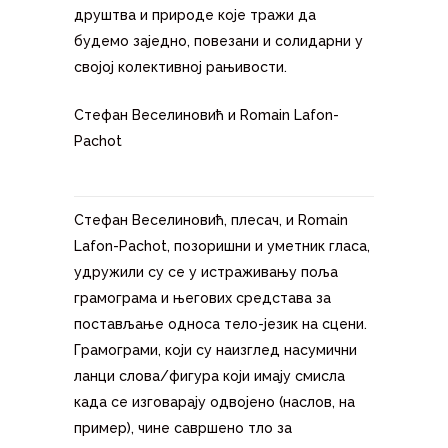
друштва и природе које тражи да
будемо заједно, повезани и солидарни у
својој колективној рањивости.
Стефан Веселиновић и Romain Lafon-
Pachot
Стефан Веселиновић, плесач, и Romain
Lafon-Pachot, позоришни и уметник гласа,
удружили су се у истраживању поља
грамограма и његових средстава за
постављање односа тело-језик на сцени.
Грамограми, који су наизглед насумични
ланци слова/фигура који имају смисла
када се изговарају одвојено (наслов, на
пример), чине савршено тло за