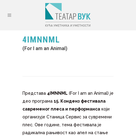
4IMNNML
(For I am an Animal)
Представа
4IMNNML
(For I am an Animal) је
део програма
15. Конденз фестивала
савременог плеса и перформанса
који
организује Станица Сервис за сувремени
плес. Ове године, тема фестивала је
радикална рањивост као апел на стање