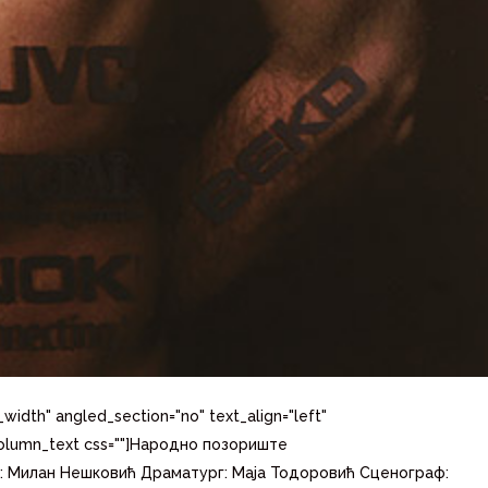
width" angled_section="no" text_align="left"
_column_text css=""]Народно позориште
ељ: Милан Нешковић Драматург: Маја Тодоровић Сценограф: