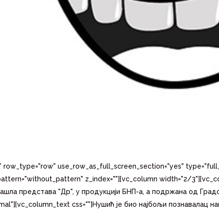
" row_type="row" use_row_as_full_screen_section="yes" type="full_
ttern="without_pattern" z_index=""][vc_column width="2/3"][vc_c
зашла представа "Др", у продукцији БНП-а, а подржана од Град
rmal"][vc_column_text css=""]Нушић је био најбољи познавалац на