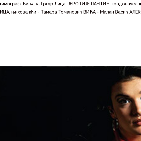
тимограф: Биљана Гргур Лица: ЈЕРОТИЈЕ ПАНТИЋ, градоначелн
ИЦА, њихова кћи - Тамара Томановић ВИЋА - Милан Васић АЛЕ