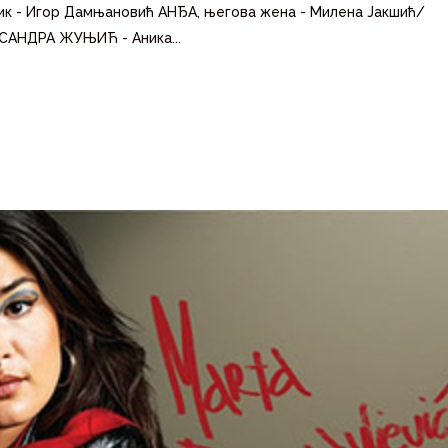
ик - Игор Дамњановић АНЂА, његова жена - Милена Јакшић/
КСАНДРА ЖУЊИЋ - Аника...