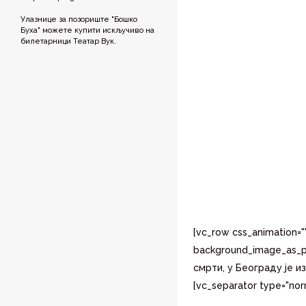
Улазнице за позориште "Бошко
Буха" можете купити искључиво на
билетарници Театар Вук.
[vc_row css_animation="
background_image_as_pa
смрти, у Београду је и
[vc_separator type="no