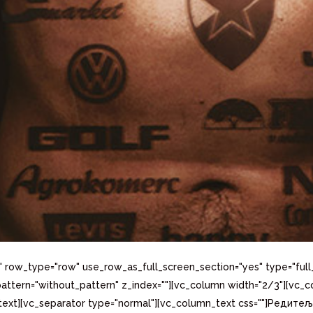
" row_type="row" use_row_as_full_screen_section="yes" type="full_
ttern="without_pattern" z_index=""][vc_column width="2/3"][vc
ext][vc_separator type="normal"][vc_column_text css=""]Редит