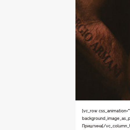
[vc_row css_animation="
background_image_as_pa
Приштина[/vc_column_t