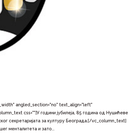
width" angled_section="no" text_align="left"
olumn_text css=""]У години јубилеја, 85 година од Нушићеве
ског секретаријата за културу Београда.[/vc_column_text]
шег менталитета и зато...