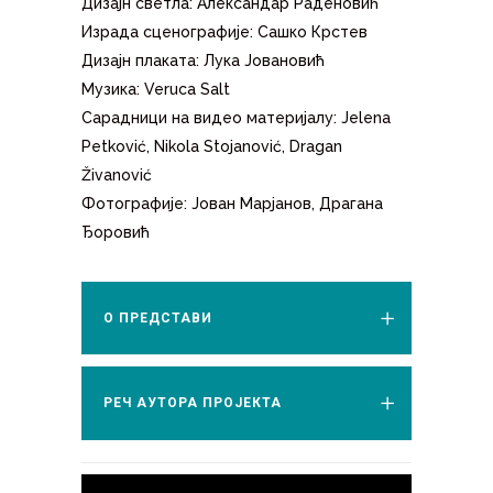
Дизајн светла: Александар Раденовић
Израда сценографије: Сашко Крстев
Дизајн плаката: Лука Јовановић
Музика: Veruca Salt
Сарадници на видео материјалу: Jelena
Petković, Nikola Stojanović, Dragan
Živanović
Фотографијe: Јован Марјанов, Драгана
Ђоровић
О ПРЕДСТАВИ
РЕЧ АУТОРА ПРОЈЕКТА