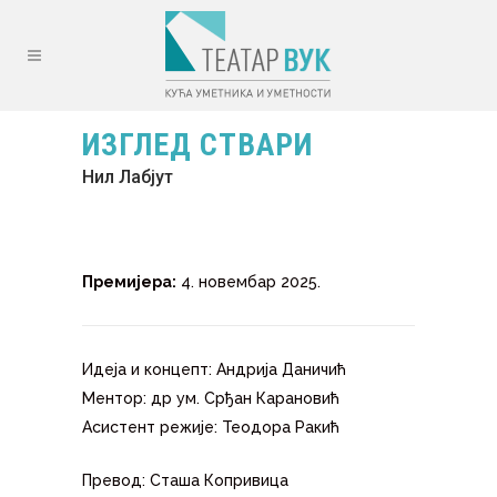
ИЗГЛЕД СТВАРИ
Нил Лабјут
Премијера:
4. новембар 2025.
Идеја и концепт: Андрија Даничић
Ментор: др ум. Срђан Карановић
Асистент режије: Теодора Ракић
Превод: Сташа Копривица