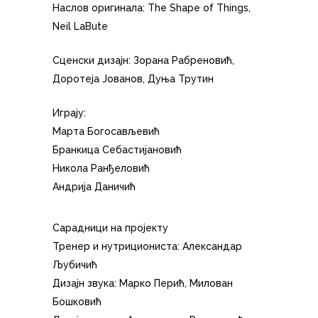
Наслов оригинала: The Shape of Things,
Neil LaBute
Сценски дизајн: Зорана Рабреновић,
Доротеја Јованов, Дуња Трутин
Играју:
Марта Богосављевић
Бранкица Себастијановић
Никола Ранђеловић
Андрија Даничић
Сарадници на пројекту
Тренер и нутрициониста: Александар
Љубичић
Дизајн звука: Марко Перић, Милован
Бошковић