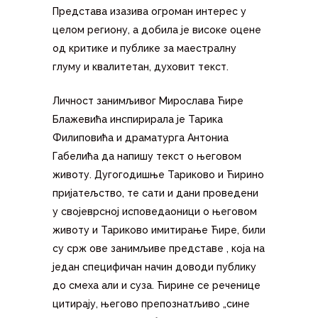
Представа изазива огроман интерес у
целом региону, а добила је високе оцене
од критике и публике за маестралну
глуму и квалитетан, духовит текст.
Личност занимљивог Мирослава Ћире
Блажевића инспирирала је Тарика
Филиповића и драматурга Антониа
Габелића да напишу текст о његовом
животу. Дугогодишње Тариково и Ћирино
пријатељство, те сати и дани проведени
у својеврсној исповедаоници о његовом
животу и Тариково имитирање Ћире, били
су срж ове занимљиве представе , која на
један специфичан начин доводи публику
до смеха али и суза. Ћирине се реченице
цитирају, његово препознатљиво „сине