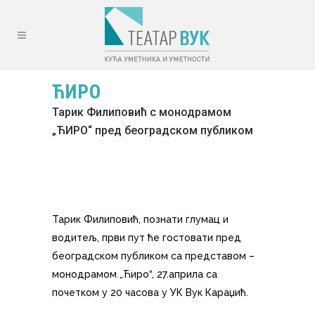
ЋИРО
Тарик Филиповић с монодрамом
„ЋИРО“ пред београдском публиком
Тарик Филиповић, познати глумац и
водитељ, први пут ће гостовати пред
београдском публиком са представом –
монодрамом „Ћиро“, 27.априла са
почетком у 20 часова у УК Вук Караџић.