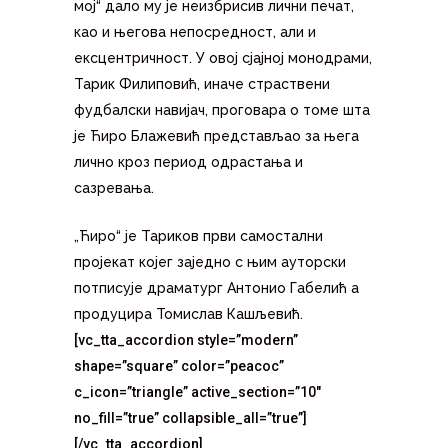
мој“ дало му је неизбрисив лични печат,
као и његова непосредност, али и
ексцентричност. У овој сјајној монодрами,
Тарик Филиповић, иначе страствени
фудбалски навијач, проговара о томе шта
је Ћиро Блажевић представљао за њега
лично кроз период одрастања и
сазревања.
„Ћиро“ је Тариков први самостални
пројекат којег заједно с њим ауторски
потписује драматург Антонио Габелић а
продуцира Томислав Кашљевић.
[vc_tta_accordion style=”modern”
shape=”square” color=”peacoc”
c_icon=”triangle” active_section=”10″
no_fill=”true” collapsible_all=”true”]
[/vc_tta_accordion]