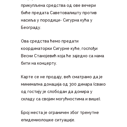
прикупљена средства од ове вечери
биће предата Саветовалишту против
насиља у породици- Сигурна кућа у
Београду.
Ова средства ћемо предати
координаторки Сигурне куће, госпођи
Весни Станојевић која ће заједно са нама
бити на концерту.
Карте се не продају, већ сматрамо да је
минимална донација од 300 динара (свако
од гостију је слободан да донира у
складу са својим могућностима и више).
Број места је ограничен због тренутне
епидемиолошке ситуације.