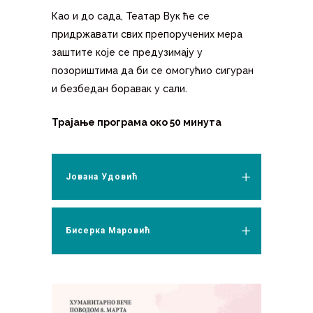
Као и до сада, Театар Вук ће се
придржавати свих препоручених мера
заштите које се предузимају у
позориштима да би се омогућио сигуран
и безбедан боравак у сали.
Трајање програма око 50 минута
Јована Удовић
Бисерка Маровић