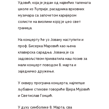
Удовић, која је један од највећих талената
школе из Ћуприје, расадника врховних
музичара са започетом каријером
солисте на виолини којој је цео свет
граница.
На концерту ће уз Јовану наступити и
проф. Бисерка Маровић као њена
клавирска сарадња. Јована је са
задовољством прихватила наш позив за
мали концерт поводом 8. марта и
заједничко дружење.
У оквиру програма концерта, најлепше
љубавне стихове говориће Вјера Мујовић
и Светислав Гонцић.
У духу симболике 8. Марта, сва