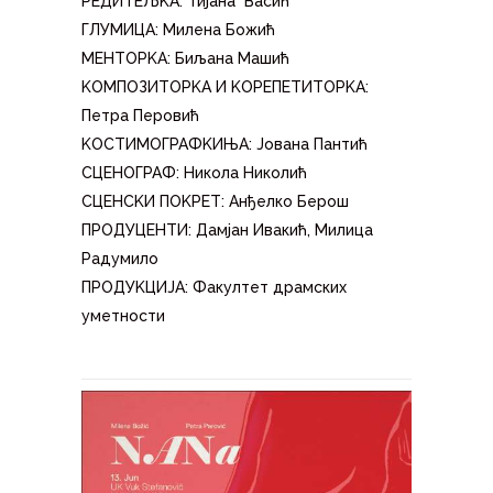
РЕДИТЕЉKА: Тијана Васић
ГЛУМИЦА: Милена Божић
МЕНТОРKА: Биљана Машић
KОМПОЗИТОРKА И KОРЕПЕТИТОРKА:
Петра Перовић
KОСТИМОГРАФKИЊА: Јована Пантић
СЦЕНОГРАФ: Никола Николић
СЦЕНСKИ ПОKРЕТ: Анђелко Берош
ПРОДУЦЕНТИ: Дамјан Ивакић, Милица
Радумило
ПРОДУKЦИЈА: Факултет драмских
уметности