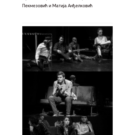
Пекмезовић и Матија Анђелковић