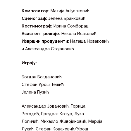
Композитор:
Матија Анђелковић
Сценограф:
Јелена Бранковић
Костимограф:
Ирина Сомборац
Асистент режије:
Никола Исаковић
Извршни продуценти:
Наташа Новаковић
и Александра Стојановић
Играју:
Богдан Богдановић
Стефан Урош Тешић
Јелена Пузић
Александар Јовановић, Горица
Регодић, Предраг Котур, Лука
Лопичић, Михаило Живојиновић, Марија
Лукић, Стефан Ковачевић/Урош