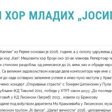
 ХОР МЛАДИХ „ЈОСИ
Каплан“ из Ријеке основан је 2006. године, а у склопу удружења 
ји хор „Кап“. Мешовити хор броји око 30-ак чланова. Репертоар ч
 стилских раздобља, од ренесансе до 21. века, као и обраде нар
. Са великим задовољством изводе дела композитора чије име 
је до сада остварио запажене успехе и имао пуно наступа у Хрва
ичемо: концерт „Откривање страсти“ с Тонијем Цетинским у Пули 
убљани (КД Тиволи) 2011., победа у ХТРТ-овом шоуу „До послед
аговић у КД Лисински (Загреб) 2013., извели су Брамсову
 године под вођством диригента Мо Крањчевића у Лисинском, муз
лесном трупом „Ri dance“, „Шапат вечности“ 2016., целовечерњи