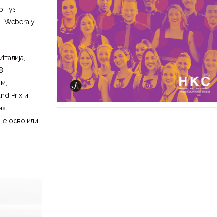
рт уз
L. Webera у
Италија,
 8
ам,
nd Prix и
их
ине освојили