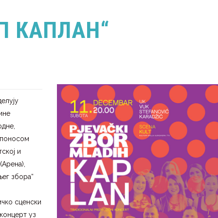
П КАПЛАН“
делују
ине
одне,
с поносом
тској и
(Арена),
њег збора“
ичко сценски
 концерт уз