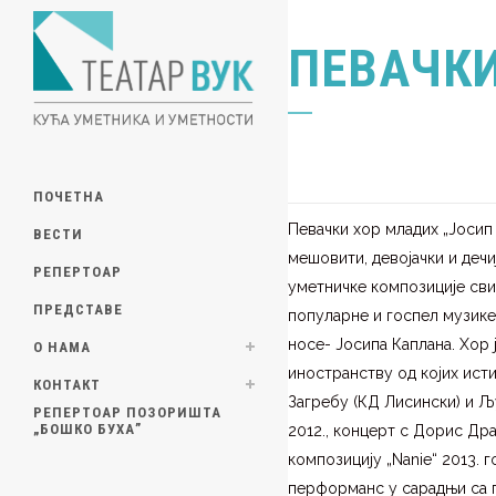
ПЕВАЧКИ
ПОЧЕТНА
Певачки хор младих „Јосип 
ВЕСТИ
мешовити, девојачки и дечи
РЕПЕРТОАР
уметничке композиције свих
ПРЕДСТАВЕ
популарне и госпел музике
носе- Јосипа Каплана. Хор 
О НАМА
иностранству од којих ист
КОНТАКТ
Загребу (КД Лисински) и Љ
РЕПЕРТОАР ПОЗОРИШТА
„БОШКО БУХА”
2012., концерт с Дорис Др
композицију „Nanie“ 2013.
перформанс у сарадњи са п