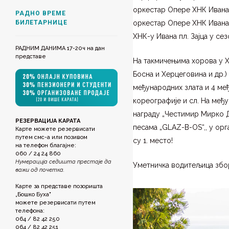
оркестар Опере ХНК Ивана 
РАДНО ВРЕМЕ
БИЛЕТАРНИЦЕ
оркестар Опере ХНК Ивана пл
ХНК-у Ивана пл. Зајца у се
РАДНИМ ДАНИМА 17-20ч на дан
представе
На такмичењима хорова у Хр
Босна и Херцеговина и др.) 
међународних злата и 4 ме
кореографије и сл. На међун
награду „Честимир Мирко Д
РЕЗЕРВАЦИЈА КАРАТА
песама „GLAZ-B-OS“,, у орг
Карте можете резервисати
путем смс-а или позивом
су 1. место!
на телефон благајне:
060 / 24 24 860
Нумерација седишта престаје да
Уметничка водитељица збор
важи од почетка.
Карте за представе позоришта
„Бошко Буха"
можете резервисати путем
телефона:
064 / 82 42 250
064 / 82 42 251