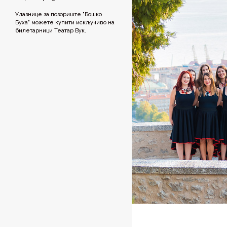
Улазнице за позориште "Бошко
Буха" можете купити искључиво на
билетарници Театар Вук.