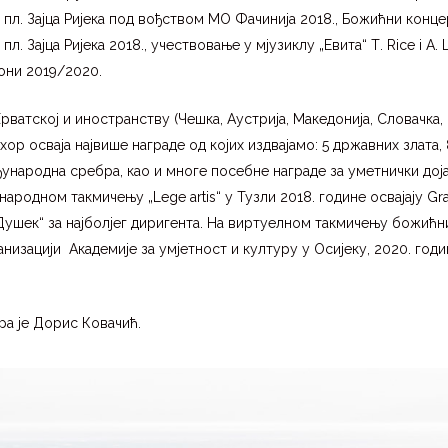
пл. Зајца Ријека под вођством МО Фачинија 2018., Божићни конце
. Зајца Ријека 2018., учествовање у мјузиклу „Евита“ Т. Rice i A. 
зони 2019/2020.
ватској и иностранству (Чешка, Аустрија, Македонија, Словачка, 
хор осваја највише награде од којих издвајамо: 5 државних злата,
ђународна сребра, као и многе посебне награде за уметнички дој
ародном такмичењу „Lege artis“ у Тузли 2018. године освајају Gra
ушек“ за најболјег диригента. На виртуелном такмичењу божићн
анизацији Академије за умјетност и културу у Осијеку, 2020. год
а је Дорис Ковачић.