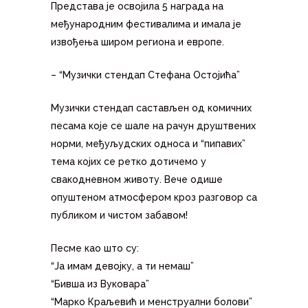
Представа је освојила 5 награда на
међународним фестивалима и имала је
извођења широм региона и европе.
– “Музички стендап Стефана Остојића”
Музички стендап састављен од комичних
песама које се шале на рачун друштвених
норми, међуљудских односа и “пипавих”
тема којих се ретко дотичемо у
свакодневном животу. Вече одише
опуштеном атмосфером кроз разговор са
публиком и чистом забавом!
Песме као што су:
“Ја имам девојку, а ти немаш”
“Бивша из Вуковара”
“Марко Краљевић и менструални болови”