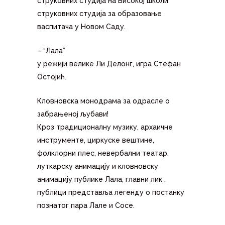
струковних студија на Високој школи
струковних студија за образовање
васпитача у Новом Саду.
– “Лала”
у режији велике Ли Делонг, игра Стефан
Остојић.
Кловновска монодрама за одрасле о
забрањеној љубави!
Кроз традиционалну музику, архаичне
инструменте, циркуске вештине,
фолклорни плес, невербални театар,
луткарску анимацију и кловновску
анимацију публике Лала, главни лик ,
публици представља легенду о постанку
познатог пара Лале и Сосе.