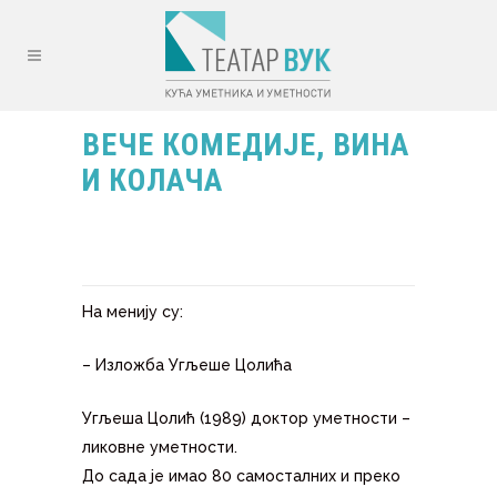
ВЕЧЕ КОМЕДИЈЕ, ВИНА
И КОЛАЧА
На менију су:
– Изложба Угљеше Цолића
Угљеша Цолић (1989) доктор уметности –
ликовне уметности.
До сада је имао 80 самосталних и преко