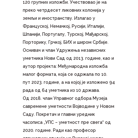
120 групних изложби. Учествовао је на
преко четрдесет ликовних колонија у
земљи и иностранству. Излагао у
Француској, Немачкој, Русији, Италији,
Шпанији, Португалу, Турској, Мађарској,
Порторику, Грчкој, БИХ и широм Србије.
Оснивач и члан Удружења независних
уметника Нови Сад од 2013. године, као и
аутор пројекта: Међународна изложба
малог формата, која се одржала по 10.
пут 2023. године, а на којој је изложено 94
рада од 64 уметника из 10 држава.
Од 2018. члан Управног одбора Музеја
савремене уметности Војводине у Новом
Саду. Покретач и главни уредник
часописа „УПС – уметност пре свега“ од
2020. године. Ради као професор