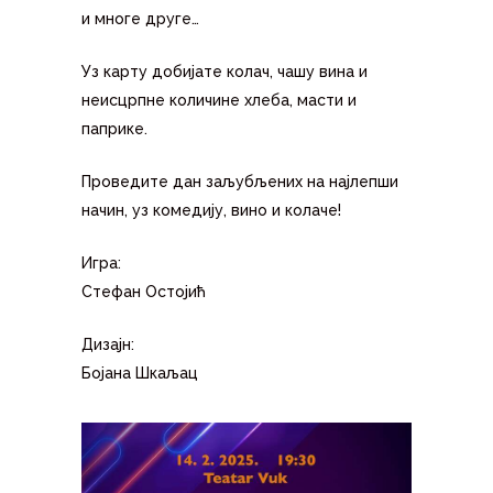
и многе друге…
Уз карту добијате колач, чашу вина и
неисцрпне количине хлеба, масти и
паприке.
Проведите дан заљубљених на најлепши
начин, уз комедију, вино и колаче!
Игра:
Стефан Остојић
Дизајн:
Бојана Шкаљац