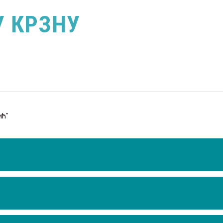
У КРЗНУ
ић”