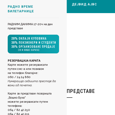
ДЕЈВИД АЈВС
РАДНО ВРЕМЕ
БИЛЕТАРНИЦЕ
РАДНИМ ДАНИМА 17-20ч на дан
представе
РЕЗЕРВАЦИЈА КАРАТА
Карте можете резервисати
путем смс-а или позивом
на телефон благајне:
060 / 24 24 860
Нумерација седишта престаје да
важи од почетка.
ПРЕДСТАВЕ
Карте за представе позоришта
„Бошко Буха"
можете резервисати путем
телефона:
064 / 82 42 250
064 / 82 42 251