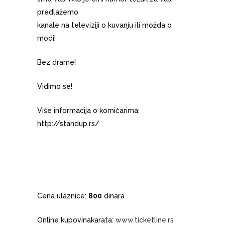
predlažemo
kanale na televiziji o kuvanju ili možda o
modi!
Bez drame!
Vidimo se!
Više informacija o komičarima:
http://standup.rs/
Cena ulaznice:
800
dinara
Online kupovinakarata:
www.ticketline.rs