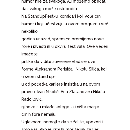
humor nije za svakoga. Ali možemo obećati
da svakoga može osloboditi.
Na StandUpFest-u, komičari koji vole crni
humor i koji učestvuju u ovom programu već
nekoliko
godina unazad, spremiće premijerno nove
fore i izvesti ih u okviru festivala. Ove večeri
imaćete
prilike da vidite suverene vladare ove
forme Aleksandra Perišića i Nikolu Silića, koji
u svom stand up-
u od početka karijere insistiraju na ovom
pravcu. Ivan Nikolić, Ana Zlatanović i Nikola
Radojlović,
njihove su mlađe kolege, ali ništa manje
crnih fora nemaju.
Uglavnom, nemojte da se žalite, upozorili
smo vas. Ako je crni humor težak za vas,