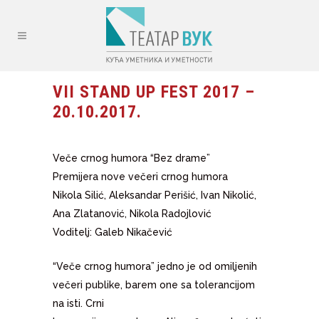
VII STAND UP FEST 2017 –
20.10.2017.
Veče crnog humora “Bez drame”
Premijera nove večeri crnog humora
Nikola Silić, Aleksandar Perišić, Ivan Nikolić,
Ana Zlatanović, Nikola Radojlović
Voditelj: Galeb Nikačević
“Veče crnog humora” jedno je od omiljenih
večeri publike, barem one sa tolerancijom
na isti. Crni