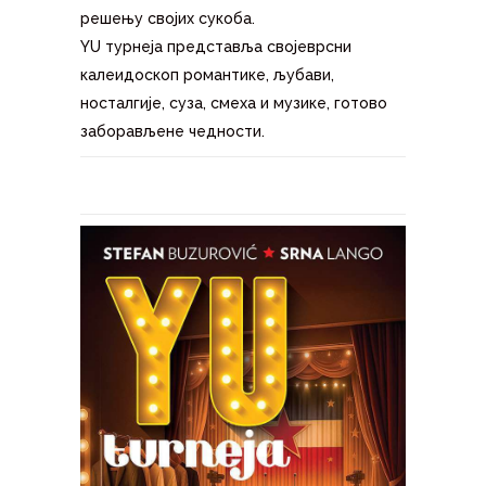
решењу својих сукоба.
YU турнеја представља својеврсни
калеидоскоп романтике, љубави,
носталгије, суза, смеха и музике, готово
заборављене чедности.