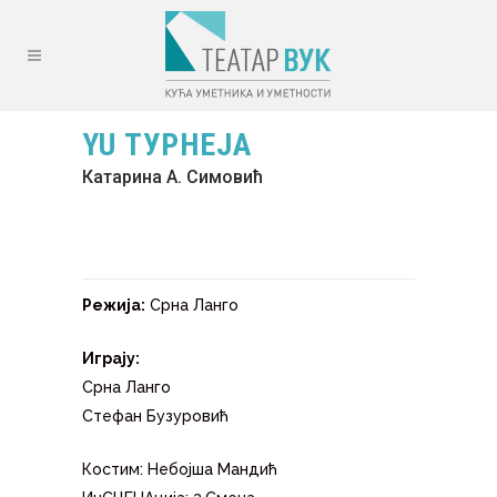
YU ТУРНЕЈА
Катарина А. Симовић
Режија:
Срна Ланго
Играју:
Срна Ланго
Стефан Бузуровић
Костим: Небојша Мандић