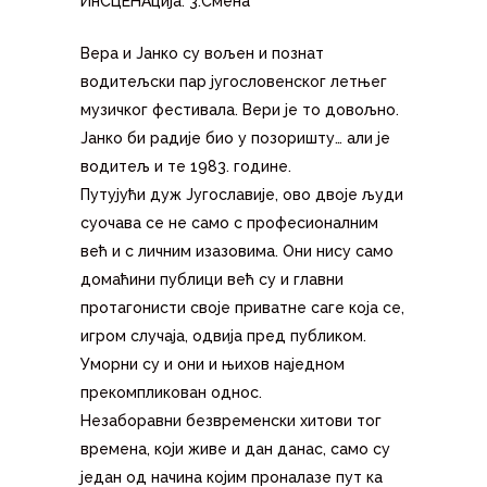
ИнСЦЕНАција: 3.Смена
Вера и Јанко су вољен и познат
водитељски пар југословенског летњег
музичког фестивала. Вери је то довољно.
Јанко би радије био у позоришту… али је
водитељ и те 1983. године.
Путујући дуж Југославије, ово двоје људи
суочава се не само с професионалним
већ и с личним изазовима. Они нису само
домаћини публици већ су и главни
протагонисти своје приватне саге која се,
игром случаја, одвија пред публиком.
Уморни су и они и њихов наједном
прекомпликован однос.
Незаборавни безвременски хитови тог
времена, који живе и дан данас, само су
један од начина којим проналазе пут ка